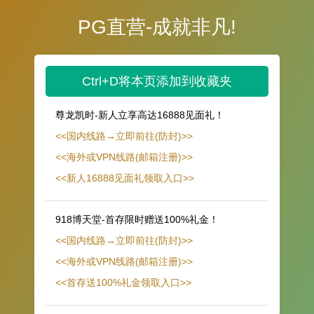
PG直营-成就非凡!
Ctrl+D将本页添加到收藏夹
尊龙凯时-新人立享高达16888见面礼！
<<国内线路→立即前往(防封)>>
<<海外或VPN线路(邮箱注册)>>
<<新人16888见面礼领取入口>>
918博天堂-首存限时赠送100%礼金！
<<国内线路→立即前往(防封)>>
<<海外或VPN线路(邮箱注册)>>
<<首存送100%礼金领取入口>>