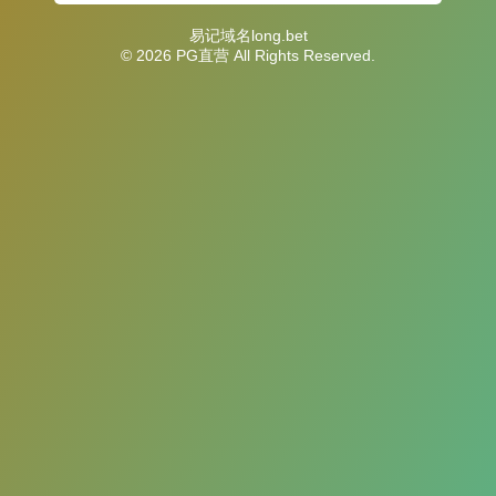
易记域名long.bet
© 2026 PG直营 All Rights Reserved.